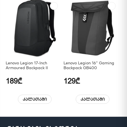
Lenovo Legion 17-Inch
Lenovo Legion 16" Gaming
Le
Armoured Backpack II
Backpack GB400
25
Cl
189₾
129₾
6
კალათაში
კალათაში