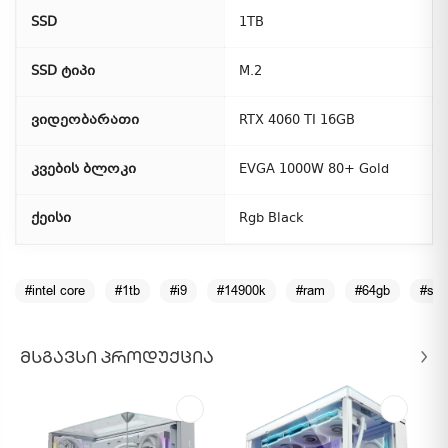
SSD
1TB
SSD ტიპი
M.2
ვიდეობარათი
RTX 4060 TI 16GB
კვების ბლოკი
EVGA 1000W 80+ Gold
ქეისი
Rgb Black
#intel core
#1tb
#i9
#14900k
#ram
#64gb
#ssd
ᲛᲡᲒᲐᲕᲡᲘ ᲞᲠᲝᲓᲣᲥᲪᲘᲐ