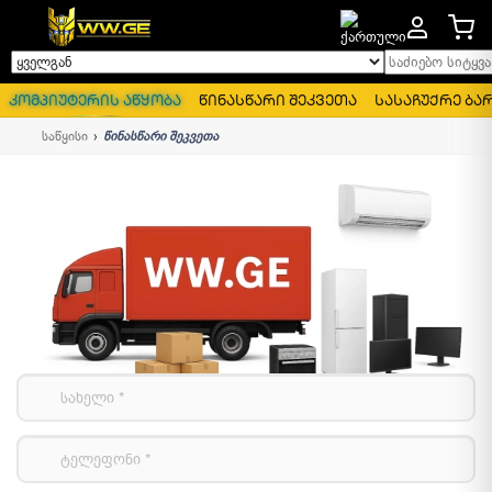
საძიებო სიტყვა..
ყველგან
კომპიუტერის აწყობა
წინასწარი შეკვეთა
სასაჩუქრე ბა
საწყისი
წინასწარი შეკვეთა
მოძებნეთ სასურველი პროდუქტი
Amazon.com
-
ზე
მოგვწერეთ პროდუქტის ლინკი, დატოვეთ თქვენი ტელეფონის
ნომერი და ჩვენი მენეჯერი დაგიკავშირდებათ უახლოეს
დროში.