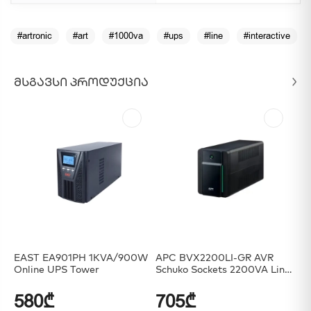
#artronic
#art
#1000va
#ups
#line
#interactive
ᲛᲡᲒᲐᲕᲡᲘ ᲞᲠᲝᲓᲣᲥᲪᲘᲐ
EAST EA901PH 1KVA/900W
APC BVX2200LI-GR AVR
EA
Online UPS Tower
Schuko Sockets 2200VA Line
On
Interactive
Ba
580₾
705₾
0