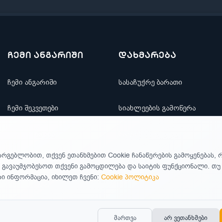
ჩემი ანგარიში
დახმარება
ჩემი ანგარიში
სასაჩუქრე ბარათი
ჩემი შეკვეთები
სიახლეების გამოწერა
რჩეულთა სია
საიტის ნავიგაცია
არგებლობით, თქვენ ეთანხმებით Cookie ჩანაწერების გამოყენებას, 
ფასდაკლებები
კონტაქტი
 გავაუმჯობესოთ თქვენი გამოცდილება და საიტის ფუნქციონალი. თ
 ინფორმაცია, იხილეთ ჩვენი:
Cookie პოლიტიკა
ახალი ფასი
მართვა
არ ვეთანხმები