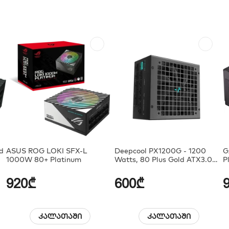
d
ASUS ROG LOKI SFX-L
Deepcool PX1200G - 1200
G
1000W 80+ Platinum
Watts, 80 Plus Gold ATX3.0
P
Fully Modular Power Supply
920₾
600₾
კალათაში
კალათაში