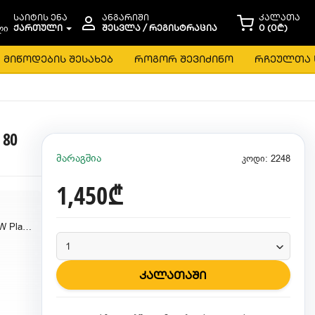
საიტის ენა
ანგარიში
კალათა
ᲥᲐᲠᲗᲣᲚᲘ
ᲨᲔᲡᲕᲚᲐ / ᲠᲔᲒᲘᲡᲢᲠᲐᲪᲘᲐ
0 (0₾)
მიწოდების შესახებ
როგორ შევიძინო
რჩეულთა 
 80
მარაგშია
კოდი: 2248
1,450₾
ASUS ROG Thor 1200W Platinum III
კალათაში