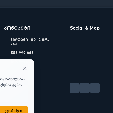
კონტაქტი
Social & Map
გლდანი, მე -2 მრ.
24ა.
558 999 666
info@ww.ge
რაც საშუალებას
უ გსურთ უფრო
ვეთანხმები