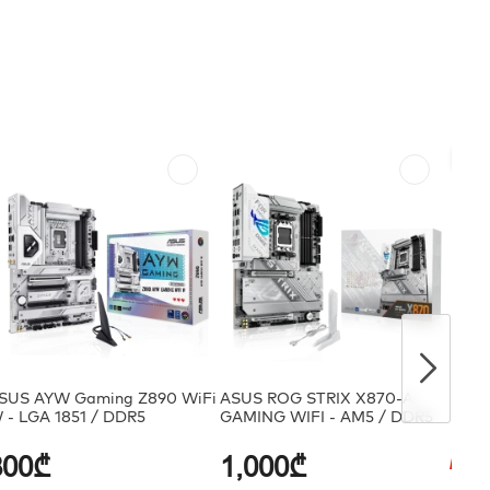
ᲤᲐ
ᲤᲐ
SUS AYW Gaming Z890 WiFi
ASUS ROG STRIX X870-A
ASUS
 - LGA 1851 / DDR5
GAMING WIFI - AM5 / DDR5
GAMI
800₾
1,000₾
დაზ