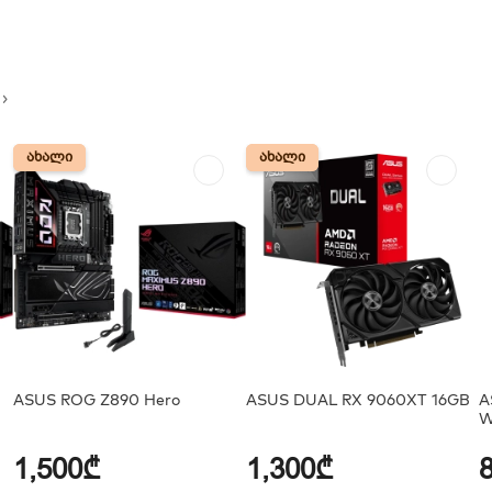
ᲐᲮᲐᲚᲘ
ᲐᲮᲐᲚᲘ
ᲐᲮᲐᲚᲘ
ᲐᲮᲐᲚᲘ
ASUS ROG Z890 Hero
ASUS DUAL RX 9060XT 16GB
A
W
1,500₾
1,300₾