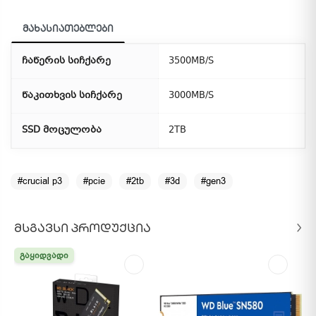
მახასიათებლები
ჩაწერის სიჩქარე
3500MB/S
წაკითხვის სიჩქარე
3000MB/S
SSD მოცულობა
2TB
#crucial p3
#pcie
#2tb
#3d
#gen3
ᲛᲡᲒᲐᲕᲡᲘ ᲞᲠᲝᲓᲣᲥᲪᲘᲐ
ᲒᲐᲧᲘᲓᲕᲐᲓᲘ