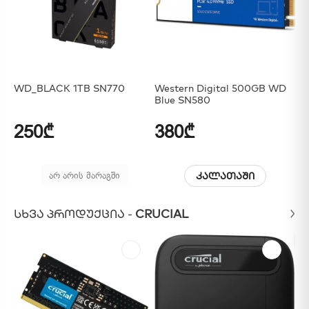
WD_BLACK 1TB SN770
Western Digital 500GB WD
Si
Blue SN580
III
250₾
380₾
7
არ არის მარაგში
კალათაში
ᲡᲮᲕᲐ ᲞᲠᲝᲓᲣᲥᲪᲘᲐ -
CRUCIAL
Გ
Გ