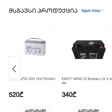
ᲛᲡᲒᲐᲕᲡᲘ ᲞᲠᲝᲓᲣᲥᲪᲘᲐ
მეტის ნახვა
Leoch LP12-100 12V/100AH
ENOT NP65-12 Battery 12 V 
Ah
520₾
340₾
კალათაში
კალათაში