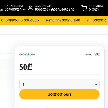
საიტის ენა
ანგარიში
კალათა
ᲥᲐᲠᲗᲣᲚᲘ
ᲨᲔᲡᲕᲚᲐ / ᲠᲔᲒᲘᲡᲢᲠᲐᲪᲘᲐ
0 (0₾)
მიწოდების შესახებ
როგორ შევიძინო
რჩეულთა 
მარაგშია
კოდი: 952
50₾
კალათაში