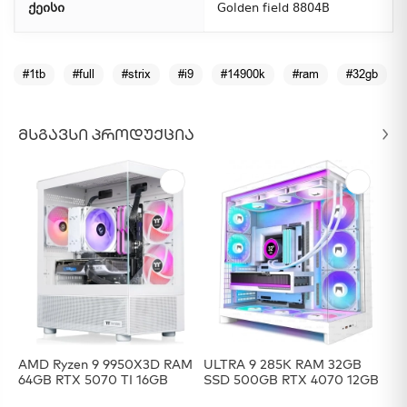
ქეისი
Golden field 8804B
#1tb
#full
#strix
#i9
#14900k
#ram
#32gb
ᲛᲡᲒᲐᲕᲡᲘ ᲞᲠᲝᲓᲣᲥᲪᲘᲐ
AMD Ryzen 9 9950X3D RAM
ULTRA 9 285K RAM 32GB
I7
64GB RTX 5070 TI 16GB
SSD 500GB RTX 4070 12GB
Ro