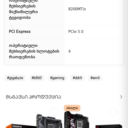
ოპერატიული
მეხსიერების
8200MT/s
მაქსიმალური
ტევადობა
PCI Express
PCIe 5.0
ოპერატიული
მეხსიერების სლოტების
4
რაოდენობა
#gigabyte
#b850
#gaming
#ddr5
#am5
ᲛᲡᲒᲐᲕᲡᲘ ᲞᲠᲝᲓᲣᲥᲪᲘᲐ
ᲐᲮᲐᲚᲘ