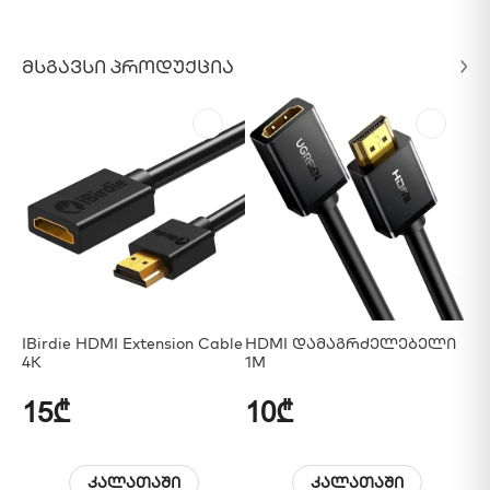
ᲛᲡᲒᲐᲕᲡᲘ ᲞᲠᲝᲓᲣᲥᲪᲘᲐ
IBirdie HDMI Extension Cable
HDMI Დამაგრძელებელი
4K
1M
15₾
10₾
კალათაში
კალათაში