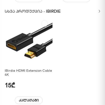
ᲡᲮᲕᲐ ᲞᲠᲝᲓᲣᲥᲪᲘᲐ -
IBIRDIE
IBirdie HDMI Extension Cable
4K
15₾
კალათაში