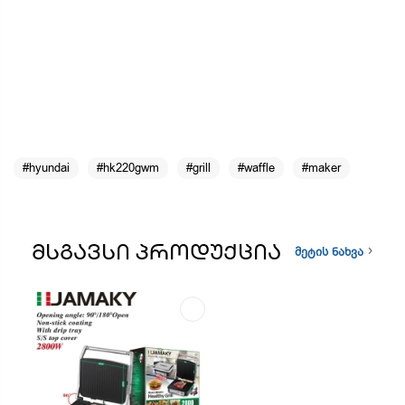
#hyundai
#hk220gwm
#grill
#waffle
#maker
ᲛᲡᲒᲐᲕᲡᲘ ᲞᲠᲝᲓᲣᲥᲪᲘᲐ
მეტის ნახვა