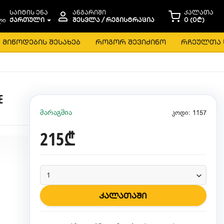
საიტის ენა
ანგარიში
კალათა
ᲥᲐᲠᲗᲣᲚᲘ
ᲨᲔᲡᲕᲚᲐ / ᲠᲔᲒᲘᲡᲢᲠᲐᲪᲘᲐ
0 (0₾)
მიწოდების შესახებ
როგორ შევიძინო
რჩეულთა 
E
მარაგშია
კოდი: 1157
215₾
კალათაში