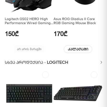
Logitech G502 HERO High
Asus ROG Gladius II Core
AS
Performance Wired Gaming
RGB Gaming Mouse Black
Mouse
150₾
170₾
2
არ არის მარაგში
კალათაში
ᲡᲮᲕᲐ ᲞᲠᲝᲓᲣᲥᲪᲘᲐ -
LOGITECH