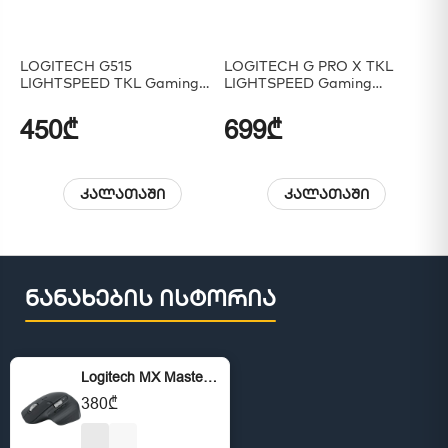
LOGITECH G515
LOGITECH G PRO X TKL
LO
LIGHTSPEED TKL Gaming
LIGHTSPEED Gaming
LI
Keyboard - BLACK - US INT'L
Keyboard - BLACK - US INT'L
- 2.4GHZ/BT - EMEA28i-935 -
- 2.4GHZ/BT - EMEA28-935 -
450₾
699₾
7
TACTILE
TACTILE
კალათაში
კალათაში
ნანახების ისტორია
Logitech MX Master 3S
380₾