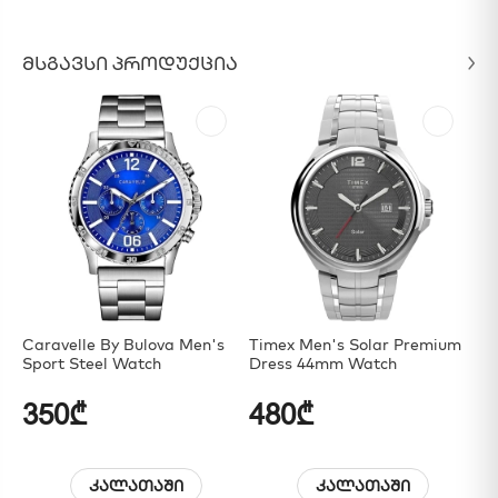
ᲛᲡᲒᲐᲕᲡᲘ ᲞᲠᲝᲓᲣᲥᲪᲘᲐ
Caravelle By Bulova Men's
Timex Men's Solar Premium
Fe
Sport Steel Watch
Dress 44mm Watch
Wa
350₾
480₾
5
კალათაში
კალათაში