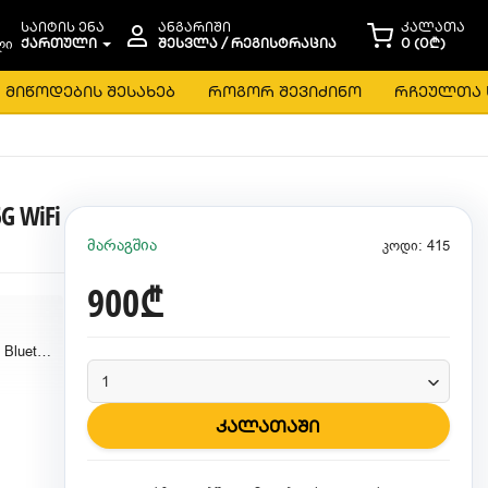
საიტის ენა
ანგარიში
კალათა
ᲥᲐᲠᲗᲣᲚᲘ
ᲨᲔᲡᲕᲚᲐ / ᲠᲔᲒᲘᲡᲢᲠᲐᲪᲘᲐ
0 (0₾)
მიწოდების შესახებ
როგორ შევიძინო
რჩეულთა 
5G WiFi
მარაგშია
კოდი: 415
900₾
Projector with WiFi and Bluetooth, 5G 1080P 10000L 4K
კალათაში