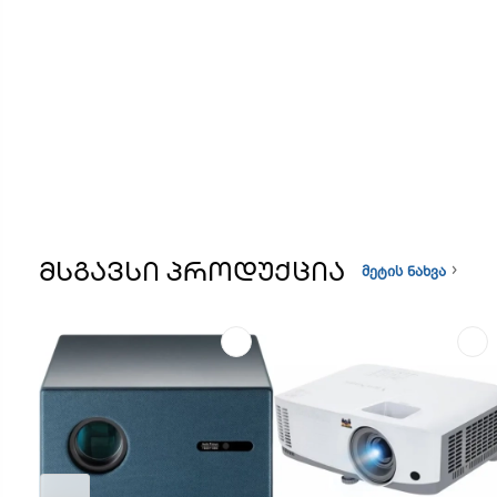
ᲛᲡᲒᲐᲕᲡᲘ ᲞᲠᲝᲓᲣᲥᲪᲘᲐ
მეტის ნახვა