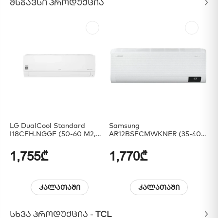
ᲛᲡᲒᲐᲕᲡᲘ ᲞᲠᲝᲓᲣᲥᲪᲘᲐ
LG DualCool Standard
Samsung
Sa
I18CFH.NGGF (50-60 M2,
AR12BSFCMWKNER (35-40
(5
Inverter), Indoor + Complect
M2, Inverter, WindFree)
Indoor
1,755₾
1,770₾
2
კალათაში
კალათაში
ᲡᲮᲕᲐ ᲞᲠᲝᲓᲣᲥᲪᲘᲐ -
TCL