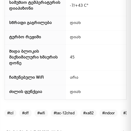
სამუშაო ტემპერატურის
-7/+43 C°
დიაპაზონი
სწრაფი გაგრილება
დიახ
ტურბო რეჟიმი
დიახ
შიდა ბლოკის
მაქსიმალური ხმაურის
45
დონე
ჩაშენებული WiFi
არა
ძილის ფუნქცია
დიახ
#tcl
#off
#wifi
#tac-12chsd
#xa82
#indoor
#35