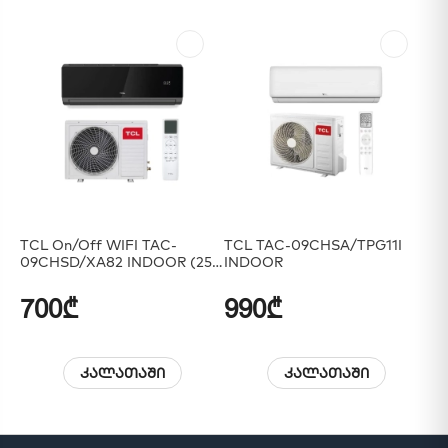
TCL On/Off WIFI TAC-
TCL TAC-09CHSA/TPG11I
TC
09CHSD/XA82 INDOOR (25-
INDOOR
09
30m2) R32 ,Black Glass Panel
30
+ Complect
700₾
990₾
8
კალათაში
კალათაში