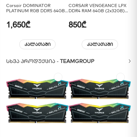
Corsair DOMINATOR
CORSAIR VENGEANCE LPX
Co
PLATINUM RGB DDR5 64GB
DDR4 RAM 64GB (2x32GB)
32
(2x32GB) 5200MHz
3200MHz
1,650₾
850₾
5
კალათაში
კალათაში
ᲡᲮᲕᲐ ᲞᲠᲝᲓᲣᲥᲪᲘᲐ -
TEAMGROUP