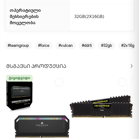
ოპერატიული
მეხსიერების
32GB(2X16GB)
მოცულობა
#teamgroup
#force
#vulcan
#ddr5
#32gb
#2x16gb
ᲛᲡᲒᲐᲕᲡᲘ ᲞᲠᲝᲓᲣᲥᲪᲘᲐ
ᲒᲐᲧᲘᲓᲕᲐᲓᲘ
Გ