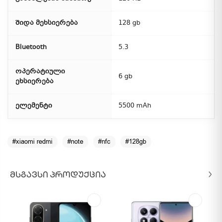
შიდა მეხსიერება
128 gb
Bluetooth
5.3
ოპერატიული
6 gb
ეხსიერება
ელემენტი
5500 mAh
#xiaomi redmi
#note
#nfc
#128gb
ᲛᲡᲒᲐᲕᲡᲘ ᲞᲠᲝᲓᲣᲥᲪᲘᲐ