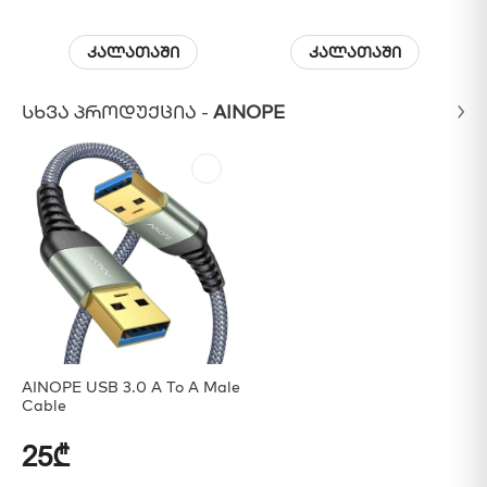
კალათაში
კალათაში
ᲡᲮᲕᲐ ᲞᲠᲝᲓᲣᲥᲪᲘᲐ -
AINOPE
AINOPE USB 3.0 A To A Male
Cable
25₾