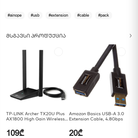
#ainope
#usb
#extension
#cable
#pack
ᲛᲡᲒᲐᲕᲡᲘ ᲞᲠᲝᲓᲣᲥᲪᲘᲐ
TP-LINK Archer TX20U Plus
Amazon Basics USB-A 3.0
TP
AX1800 High Gain Wireless
Extension Cable, 4.8Gbps
NA
USB Adapter
Wi
109₾
20₾
7