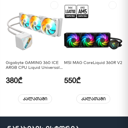
Gigabyte GAMING 360 ICE
MSI MAG CoreLiquid 360R V2
Co
ARGB CPU Liquid Universal
24
Cooler - White
AI
380₾
550₾
2
კალათაში
კალათაში