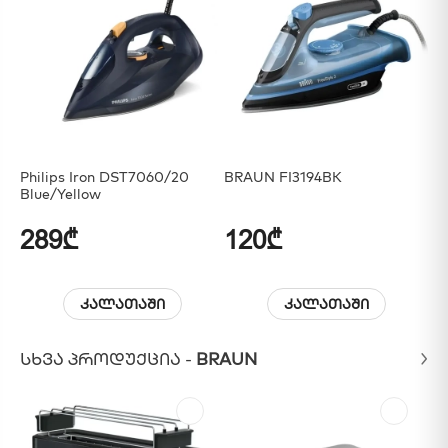
Philips Iron DST7060/20
BRAUN FI3194BK
Se
Blue/Yellow
289₾
120₾
8
კალათაში
კალათაში
ᲡᲮᲕᲐ ᲞᲠᲝᲓᲣᲥᲪᲘᲐ -
BRAUN