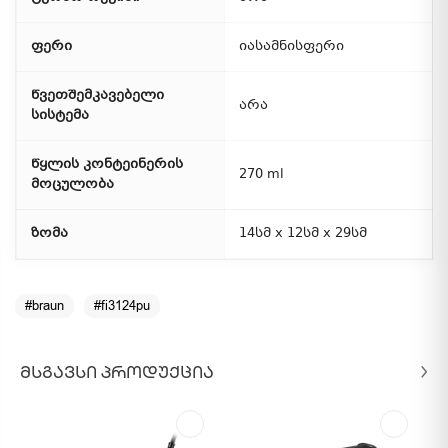
ფერი
იასამნისფერი
წვეთშემკავებელი
არა
სისტემა
წყლის კონტეინერის
270 ml
მოცულობა
ზომა
14სმ x 12სმ x 29სმ
#braun
#fi3124pu
ᲛᲡᲒᲐᲕᲡᲘ ᲞᲠᲝᲓᲣᲥᲪᲘᲐ