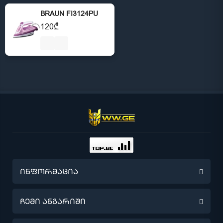
BRAUN FI3124PU
120₾
ინფორმაცია
წინასწარი შეკვეთა
ჩემი ანგარიში