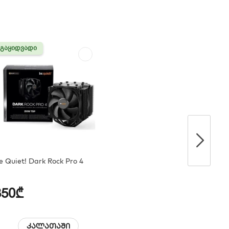
ᲒᲐᲧᲘᲓᲕᲐᲓᲘ
ᲒᲐᲧᲘᲓᲕᲐᲓᲘ
e Quiet! Dark Rock Pro 4
350₾
კალათაში