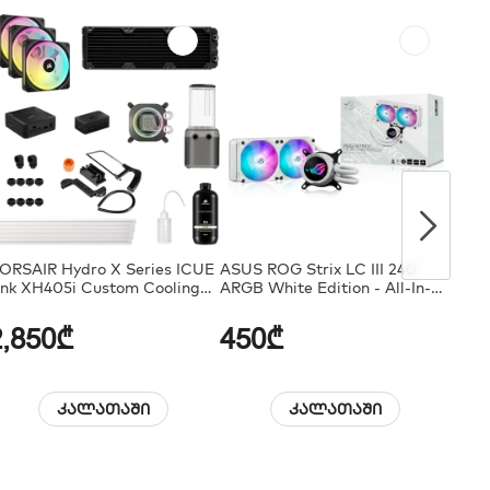
ORSAIR Hydro X Series ICUE
ASUS ROG Strix LC III 240
Cors
ink XH405i Custom Cooling
ARGB White Edition - All-In-
XH30
it
One CPU Liquid Cooler
2,850₾
450₾
2,
კალათაში
კალათაში