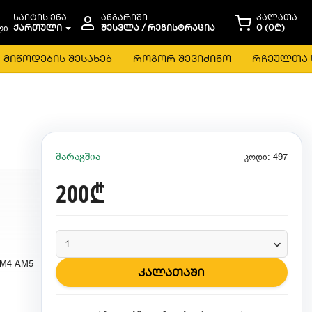
საიტის ენა
ანგარიში
კალათა
ᲥᲐᲠᲗᲣᲚᲘ
ᲨᲔᲡᲕᲚᲐ / ᲠᲔᲒᲘᲡᲢᲠᲐᲪᲘᲐ
0 (0₾)
მიწოდების შესახებ
როგორ შევიძინო
რჩეულთა 
მარაგშია
კოდი: 497
200₾
AM4 AM5
კალათაში