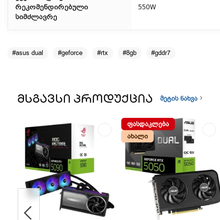
რეკომენდირებული
550W
სიმძლავრე
#asus dual
#geforce
#rtx
#8gb
#gddr7
ᲛᲡᲒᲐᲕᲡᲘ ᲞᲠᲝᲓᲣᲥᲪᲘᲐ
მეტის ნახვა
ᲤᲐᲡᲓᲐᲙᲚᲔᲑᲐ
ᲐᲮᲐᲚᲘ