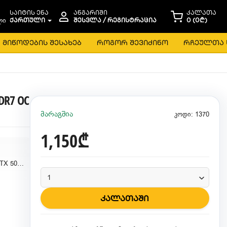
საიტის ენა
ანგარიში
კალათა
ᲥᲐᲠᲗᲣᲚᲘ
ᲨᲔᲡᲕᲚᲐ / ᲠᲔᲒᲘᲡᲢᲠᲐᲪᲘᲐ
0 (0₾)
მიწოდების შესახებ
როგორ შევიძინო
რჩეულთა 
DDR7 OC
მარაგშია
კოდი: 1370
1,150₾
ASUS Dual GeForce RTX 5060 8GB
კალათაში