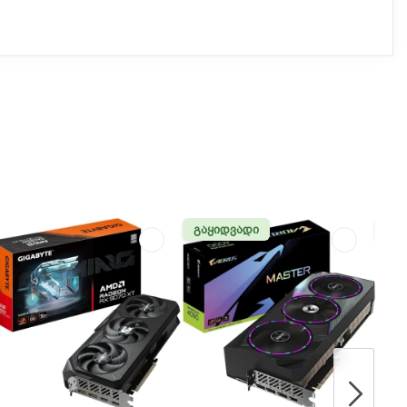
ᲒᲐᲧᲘᲓᲕᲐᲓᲘ
ᲐᲮ