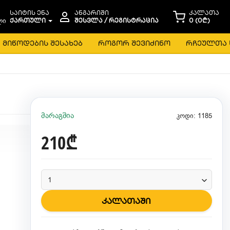
საიტის ენა
ანგარიში
კალათა
ᲥᲐᲠᲗᲣᲚᲘ
ᲨᲔᲡᲕᲚᲐ / ᲠᲔᲒᲘᲡᲢᲠᲐᲪᲘᲐ
0 (0₾)
მიწოდების შესახებ
როგორ შევიძინო
რჩეულთა 
მარაგშია
კოდი: 1185
210₾
კალათაში