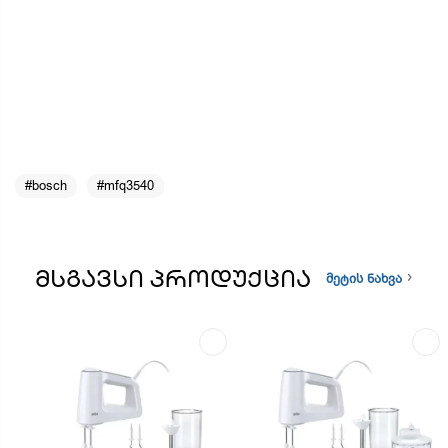
#bosch
#mfq3540
ᲛᲡᲒᲐᲕᲡᲘ ᲞᲠᲝᲓᲣᲥᲪᲘᲐ
მეტის ნახვა