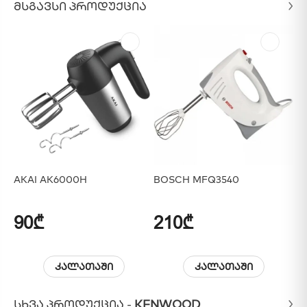
ᲛᲡᲒᲐᲕᲡᲘ ᲞᲠᲝᲓᲣᲥᲪᲘᲐ
AKAI AK6000H
BOSCH MFQ3540
BR
90₾
210₾
1
კალათაში
კალათაში
ᲡᲮᲕᲐ ᲞᲠᲝᲓᲣᲥᲪᲘᲐ -
KENWOOD