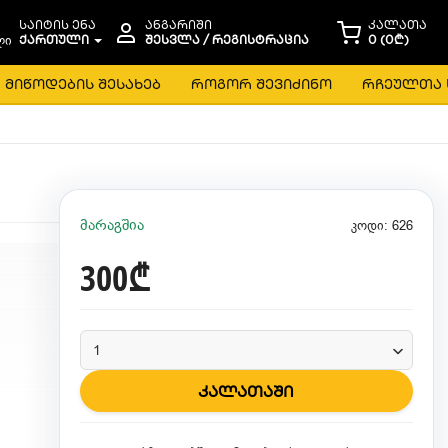
საიტის ენა
ანგარიში
კალათა
ᲥᲐᲠᲗᲣᲚᲘ
ᲨᲔᲡᲕᲚᲐ / ᲠᲔᲒᲘᲡᲢᲠᲐᲪᲘᲐ
0 (0₾)
მიწოდების შესახებ
როგორ შევიძინო
რჩეულთა 
მარაგშია
კოდი: 626
300₾
კალათაში