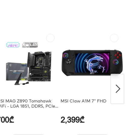
SI MAG Z890 Tomahawk
MSI Claw A1M 7” FHD
MSI 
iFi - LGA 1851, DDR5, PCIe
Gold 
.0
Gami
Modu
700₾
2,399₾
60