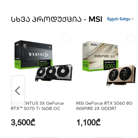
ᲡᲮᲕᲐ ᲞᲠᲝᲓᲣᲥᲪᲘᲐ -
MSI
მეტის ნახვა
MSI VENTUS 3X GeForce
MSI GeForce RTX 5060 8G
RTX™ 5070 Ti 16GB OC
INSPIRE 2X GDDR7
3,500₾
1,100₾