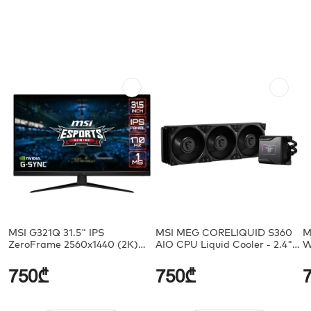
MSI G321Q 31.5" IPS
MSI MEG CORELIQUID S360
M
ZeroFrame 2560x1440 (2K)
AIO CPU Liquid Cooler - 2.4"
W
170Hz 1ms
IPS Display
5
750₾
750₾