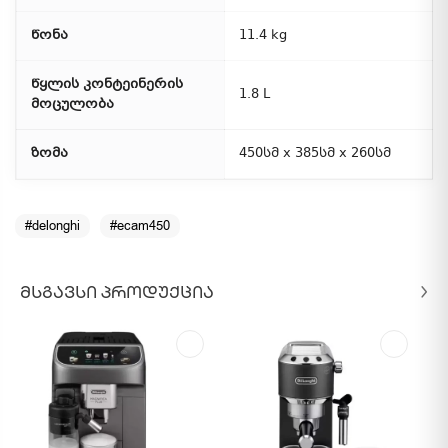
წონა
11.4 kg
წყლის კონტეინერის
1.8 L
მოცულობა
ზომა
450სმ x 385სმ x 260სმ
#delonghi
#ecam450
ᲛᲡᲒᲐᲕᲡᲘ ᲞᲠᲝᲓᲣᲥᲪᲘᲐ