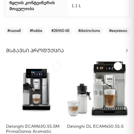
წყლის კონტეინერის
1.1 L
მოცულობა
#russell
#hobbs
#26450-56
#distinctions
#espresso
ᲛᲡᲒᲐᲕᲡᲘ ᲞᲠᲝᲓᲣᲥᲪᲘᲐ
Delonghi ECAM630.55.SM
Delonghi DL ECAM450.55.S
De
PrimaDonna Aromatic
El