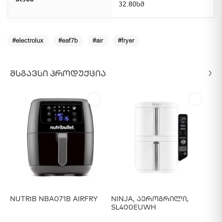
ზომა
32.80სმ
#electrolux
#eaf7b
#air
#fryer
ᲛᲡᲒᲐᲕᲡᲘ ᲞᲠᲝᲓᲣᲥᲪᲘᲐ
NUTRIB NBA071B AIRFRY
NINJA, Აეროგრილი,
Ds
SL400EUWH