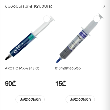
ᲛᲡᲒᲐᲕᲡᲘ ᲞᲠᲝᲓᲣᲥᲪᲘᲐ
ARCTIC MX-4 (45 G)
Თერმოპასტა
AR
90₾
15₾
3
კალათაში
კალათაში