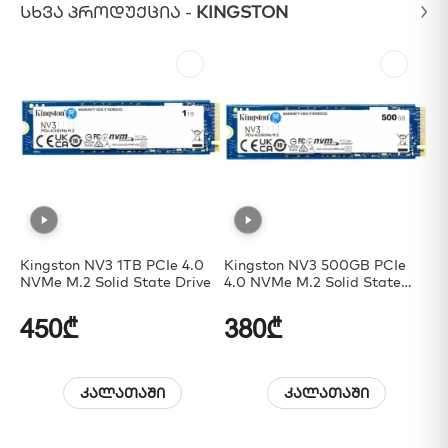
ᲡᲮᲕᲐ ᲞᲠᲝᲓᲣᲥᲪᲘᲐ -
KINGSTON
Kingston NV3 1TB PCIe 4.0
Kingston NV3 500GB PCIe
Ki
NVMe M.2 Solid State Drive
4.0 NVMe M.2 Solid State
Drive
450₾
380₾
6
კალათაში
კალათაში