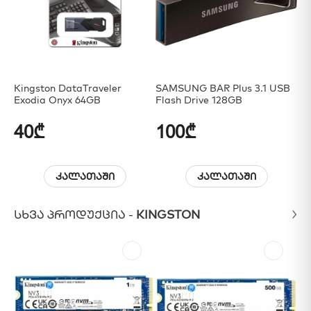
Kingston DataTraveler
SAMSUNG BAR Plus 3.1 USB
Exodia Onyx 64GB
Flash Drive 128GB
40₾
100₾
კალათაში
კალათაში
ᲡᲮᲕᲐ ᲞᲠᲝᲓᲣᲥᲪᲘᲐ -
KINGSTON