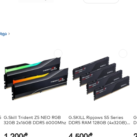
ახვა
5
G.Skill Trident Z5 NEO RGB
G.SKILL Ripjaws S5 Series
G
z
32GB 2x16GB DDR5 6000Mhz
DDR5 RAM 128GB (4x32GB)
D
6000MT/s
6
1,200₾
4,500₾