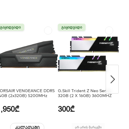
ᲒᲐᲧᲘᲓᲕᲐᲓᲘ
ᲒᲐᲧᲘᲓᲕᲐᲓᲘ
ORSAIR VENGEANCE DDR5
G.Skill Trident Z Neo Series
Cruci
4GB (2x32GB) 5200MHz
32GB (2 X 16GB) 3600MHZ
DDR
1,950₾
300₾
55
კალათაში
არ არის მარაგში