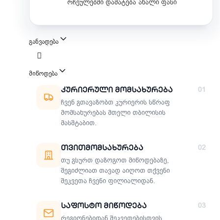
რჩეულებში დამატება
ახალი ფასი
განვადება
მიწოდება
მიწოდების მეთოდები
Კურიერული Მომსახურება
01
ჩვენ გთავაზობთ კურიერის სწრაფ
მომსახურებას მთელი თბილისის
მასშტაბით.
Თვითმომსახურება
02
თუ გსურთ დაზოგოთ მიწოდებაზე,
შეგიძლიათ თავად აიღოთ თქვენი
შეკვეთა ჩვენი ფილიალიდან.
Საფოსტო Მიწოდება
03
რეგიონებიდან შეკვეთებისთვის