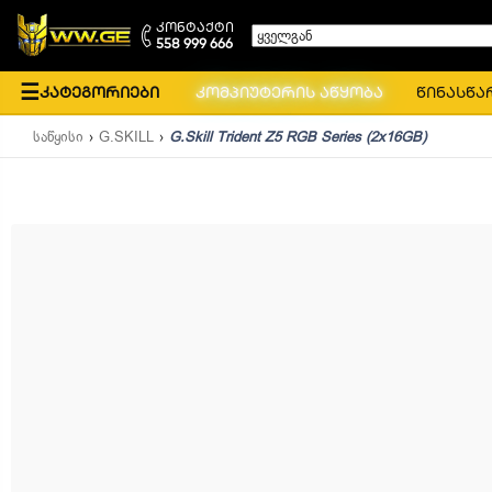
კონტაქტი
ყველგან
558 999 666
☰
კატეგორიები
კომპიუტერის აწყობა
წინასწა
საწყისი
G.SKILL
G.Skill Trident Z5 RGB Series (2x16GB)
ᲒᲐᲧᲘᲓᲕᲐᲓᲘ