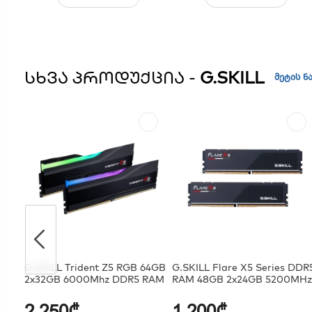
ᲡᲮᲕᲐ ᲞᲠᲝᲓᲣᲥᲪᲘᲐ -
G.SKILL
მეტის ნ
G.SKILL Trident Z5 RGB 64GB
G.SKILL Flare X5 Series DDR
2x32GB 6000Mhz DDR5 RAM
RAM 48GB 2x24GB 5200MH
2,250₾
1,200₾