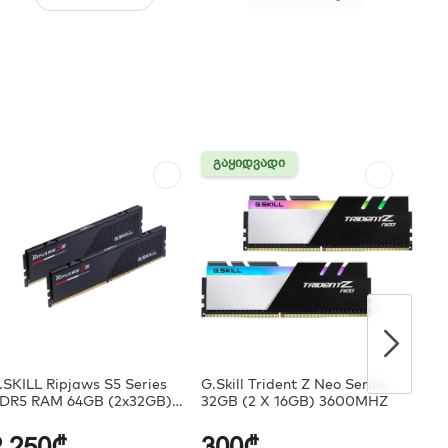
ᲒᲐᲧᲘᲓᲕᲐᲓᲘ
ᲒᲐᲧᲘᲓᲕᲐᲓᲘ
.SKILL Ripjaws S5 Series
G.Skill Trident Z Neo Series
DR5 RAM 64GB (2x32GB)
32GB (2 X 16GB) 3600MHZ
000MT/s
2,250₾
300₾