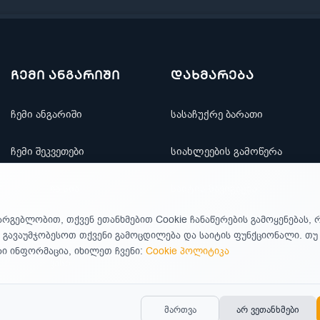
ჩემი ანგარიში
დახმარება
ჩემი ანგარიში
სასაჩუქრე ბარათი
ჩემი შეკვეთები
სიახლეების გამოწერა
რჩეულთა სია
საიტის ნავიგაცია
არგებლობით, თქვენ ეთანხმებით Cookie ჩანაწერების გამოყენებას, 
ფასდაკლებები
კონტაქტი
 გავაუმჯობესოთ თქვენი გამოცდილება და საიტის ფუნქციონალი. თ
 ინფორმაცია, იხილეთ ჩვენი:
Cookie პოლიტიკა
ახალი ფასი
მართვა
არ ვეთანხმები