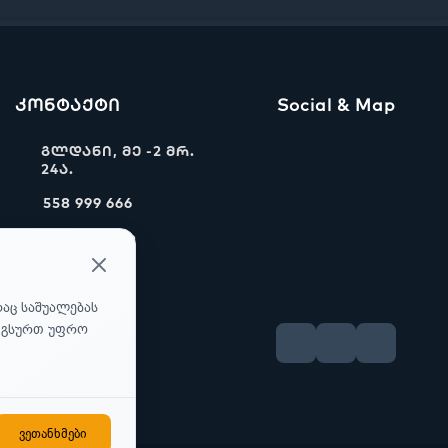
კონტაქტი
Social & Map
გლდანი, მე -2 მრ.
24ა.
558 999 666
info@ww.ge
რაც საშუალებას
უ გსურთ უფრო
ვეთანხმები