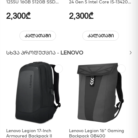
1255U 16GB 512GB SSD
24 Gen 5 Intel Core I5-13420H
13
Integrated Graphics - Black
16GB 512GB SSD QHD
Gr
(2560x1440) Luna-Grey
2,300₾
2,300₾
1
კალათაში
კალათაში
ᲡᲮᲕᲐ ᲞᲠᲝᲓᲣᲥᲪᲘᲐ -
LENOVO
Lenovo Legion 17-Inch
Lenovo Legion 16" Gaming
Le
Armoured Backpack II
Backpack GB400
25