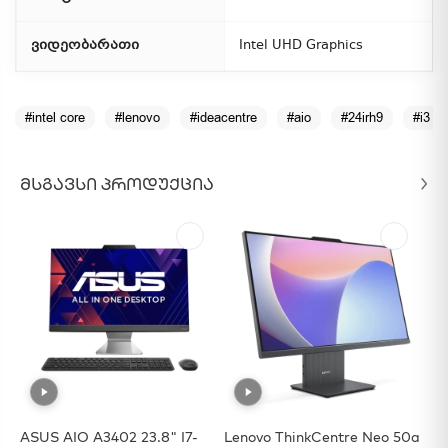
ვიდეობარათი
Intel UHD Graphics
#intel core
#lenovo
#ideacentre
#aio
#24irh9
#i3
ᲛᲡᲒᲐᲕᲡᲘ ᲞᲠᲝᲓᲣᲥᲪᲘᲐ
ASUS AIO A3402 23.8" I7-
Lenovo ThinkCentre Neo 50a
AS