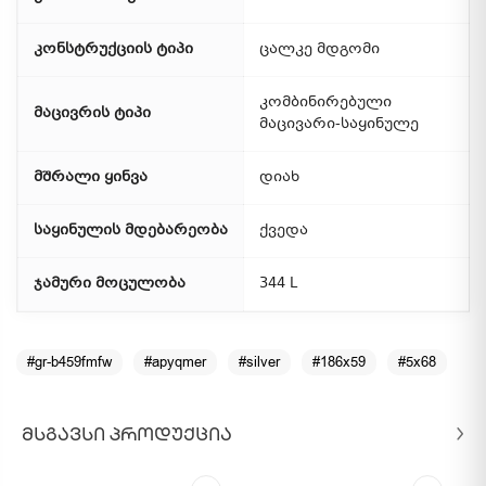
კონსტრუქციის ტიპი
ცალკე მდგომი
კომბინირებული
მაცივრის ტიპი
მაცივარი-საყინულე
მშრალი ყინვა
დიახ
საყინულის მდებარეობა
ქვედა
ჯამური მოცულობა
344 L
#gr-b459fmfw
#apyqmer
#silver
#186x59
#5x68
ᲛᲡᲒᲐᲕᲡᲘ ᲞᲠᲝᲓᲣᲥᲪᲘᲐ