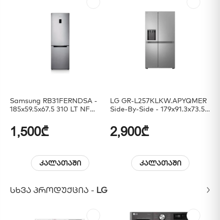
Samsung RB31FERNDSA -
LG GR-L257KLKW.APYQMER
LG
185x59.5x67.5 310 LT NF
Side-By-Side - 179x91.3x73.5
F5
Inverter Display
625 LT NF Inverter Dispenser
18
Silver
Di
1,500₾
2,900₾
2
კალათაში
კალათაში
ᲡᲮᲕᲐ ᲞᲠᲝᲓᲣᲥᲪᲘᲐ -
LG