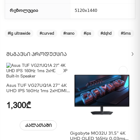
რეზოლუცია
5120x1440
#lg ultrawide
#curved
#nano
#ips
#dqhd
#5ms
ᲛᲡᲒᲐᲕᲡᲘ ᲞᲠᲝᲓᲣᲥᲪᲘᲐ
Asus TUF VG27UQ1A 27" 4K
UHD IPS 160Hz 1ms 2xHDMI
DP Built-In Speaker
1,300₾
კალათაში
Gigabyte MO32U 31.5" 4K
Ac
UHD OLED 165Hz 0.03ms
FH