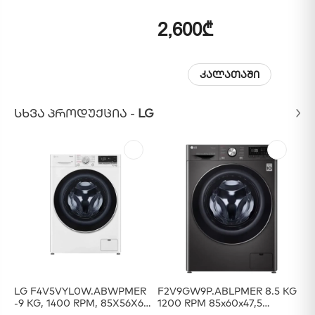
2xHDMI DP USB/USB-C
Built-In Speaker
2,600₾
4
კალათაში
ᲡᲮᲕᲐ ᲞᲠᲝᲓᲣᲥᲪᲘᲐ -
LG
LG F4V5VYL0W.ABWPMER
F2V9GW9P.ABLPMER 8.5 KG
LG
-9 KG, 1400 RPM, 85X56X60,
1200 RPM 85x60x47,5
INVERTER, ARTIFICIAL
Inverter Rotary Knob Add