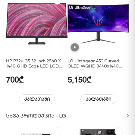
HP P32u G5 32 Inch 2560 X
LG Ultragear 45" Curved
Gi
1440 QHD Edge LED LCD
OLED WQHD 3440x1440
27
Monitor
0.03ms 240Hz
0.
US
700₾
5,150₾
2
კალათაში
კალათაში
ᲡᲮᲕᲐ ᲞᲠᲝᲓᲣᲥᲪᲘᲐ -
LG