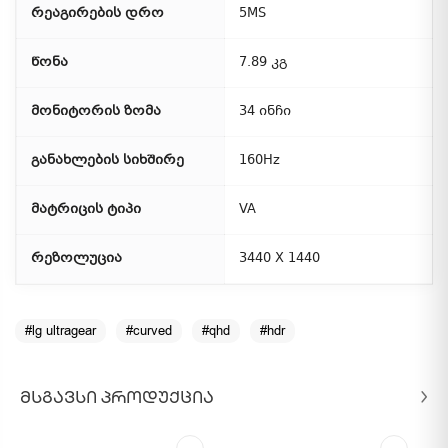
რეაგირების დრო
5MS
წონა
7.89 კგ
მონიტორის ზომა
34 ინჩი
განახლების სიხშირე
160Hz
მატრიცის ტიპი
VA
რეზოლუცია
3440 X 1440
#lg ultragear
#curved
#qhd
#hdr
ᲛᲡᲒᲐᲕᲡᲘ ᲞᲠᲝᲓᲣᲥᲪᲘᲐ