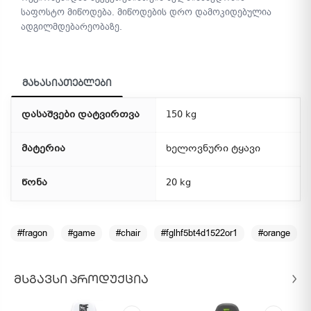
საფოსტო მიწოდება. მიწოდების დრო დამოკიდებულია
ადგილმდებარეობაზე.
მახასიათებლები
დასაშვები დატვირთვა
150 kg
მატერია
ხელოვნური ტყავი
წონა
20 kg
#fragon
#game
#chair
#fglhf5bt4d1522or1
#orange
ᲛᲡᲒᲐᲕᲡᲘ ᲞᲠᲝᲓᲣᲥᲪᲘᲐ