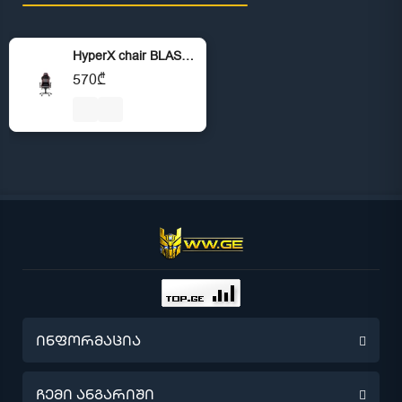
HyperX chair BLAST Black/Red
570₾
ინფორმაცია
წინასწარი შეკვეთა
ჩემი ანგარიში