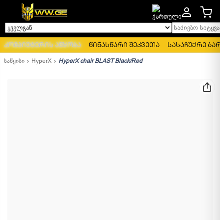
საძიებო სიტყვა..
ყველგან
კომპიუტერის აწყობა
წინასწარი შეკვეთა
სასაჩუქრე ბა
საწყისი
HyperX
HyperX chair BLAST Black/Red