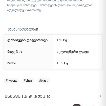
რეგიონებიდან შეკვეთებისთვის ხელმისაწვდომია
საფოსტო მიწოდება. მიწოდების დრო დამოკიდებულია
ადგილმდებარეობაზე.
მახასიათებლები
დასაშვები დატვირთვა
150 kg
მატერია
ხელოვნური ტყავი
წონა
16.5 kg
#hyperx
#chair
#blast
ᲛᲡᲒᲐᲕᲡᲘ ᲞᲠᲝᲓᲣᲥᲪᲘᲐ