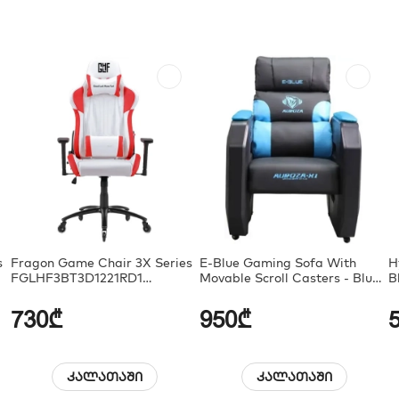
s
Fragon Game Chair 3X Series
E-Blue Gaming Sofa With
H
FGLHF3BT3D1221RD1
Movable Scroll Casters - Blue
B
White/Red
(EEC359BBAA-IA)
730₾
950₾
კალათაში
კალათაში