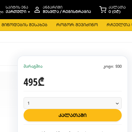
საიტის ენა
ანგარიში
კალათა
ᲥᲐᲠᲗᲣᲚᲘ
ᲨᲔᲡᲕᲚᲐ / ᲠᲔᲒᲘᲡᲢᲠᲐᲪᲘᲐ
0 (0₾)
მიწოდების შესახებ
როგორ შევიძინო
რჩეულთა 
მარაგშია
კოდი: 930
495₾
კალათაში