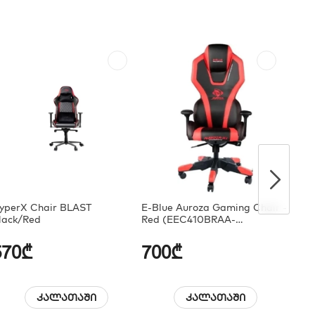
yperX Chair BLAST
E-Blue Auroza Gaming Chair -
Vert
lack/Red
Red (EEC410BRAA-
Blac
IA/GC8107-410 RED)
570₾
700₾
41
კალათაში
კალათაში