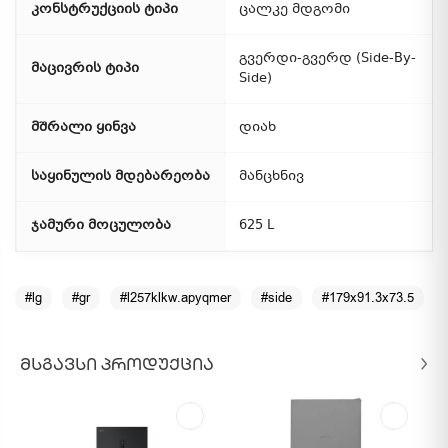
კონსტრუქციის ტიპი
ცალკე მდგომი
გვერდი-გვერდ (Side-By-
მაცივრის ტიპი
Side)
მშრალი ყინვა
დიახ
საყინულის მდებარეობა
მანცხნივ
ჯამური მოცულობა
625 L
#lg
#gr
#l257klkw.apyqmer
#side
#179x91.3x73.5
ᲛᲡᲒᲐᲕᲡᲘ ᲞᲠᲝᲓᲣᲥᲪᲘᲐ