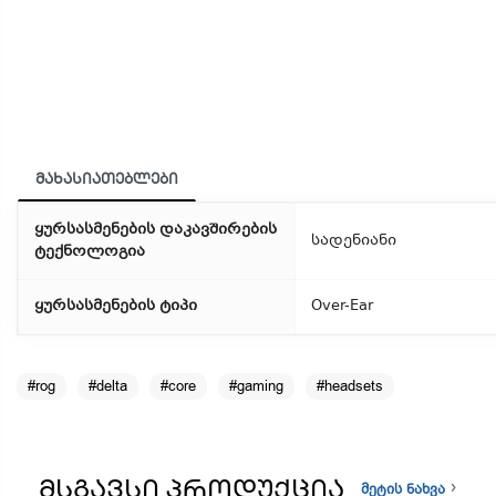
მახასიათებლები
ყურსასმენების დაკავშირების
სადენიანი
ტექნოლოგია
ყურსასმენების ტიპი
Over-Ear
#rog
#delta
#core
#gaming
#headsets
ᲛᲡᲒᲐᲕᲡᲘ ᲞᲠᲝᲓᲣᲥᲪᲘᲐ
მეტის ნახვა