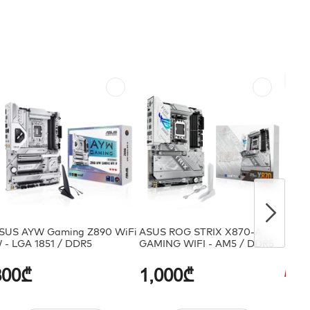
ᲤᲐ
ᲤᲐ
SUS AYW Gaming Z890 WiFi
ASUS ROG STRIX X870-A
ASUS
 - LGA 1851 / DDR5
GAMING WIFI - AM5 / DDR5
GAMI
800₾
1,000₾
დაზ
1,00