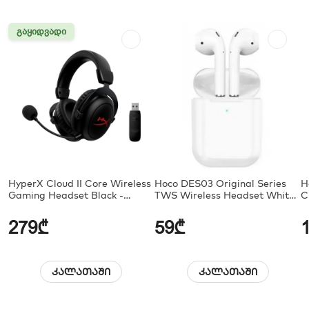
ᲒᲐᲧᲘᲓᲕᲐᲓᲘ
HyperX Cloud II Core Wireless
Hoco DES03 Original Series
H
Gaming Headset Black -
TWS Wireless Headset White
C
6Y2G8AA
(6931474738035 /
6942007624855)
279₾
59₾
კალათაში
კალათაში