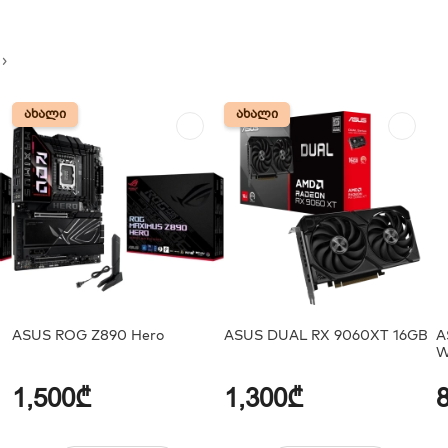
ᲐᲮᲐᲚᲘ
ᲐᲮᲐᲚᲘ
ᲐᲮᲐᲚᲘ
ᲐᲮᲐᲚᲘ
ASUS ROG Z890 Hero
ASUS DUAL RX 9060XT 16GB
A
W
1,500₾
1,300₾