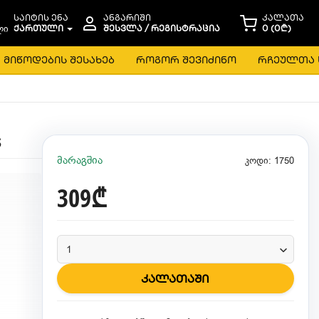
საიტის ენა
ანგარიში
კალათა
ᲥᲐᲠᲗᲣᲚᲘ
ᲨᲔᲡᲕᲚᲐ / ᲠᲔᲒᲘᲡᲢᲠᲐᲪᲘᲐ
0 (0₾)
მიწოდების შესახებ
როგორ შევიძინო
რჩეულთა 
s
მარაგშია
კოდი: 1750
309₾
კალათაში