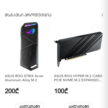
ᲛᲡᲒᲐᲕᲡᲘ ᲞᲠᲝᲓᲣᲥᲪᲘᲐ
ASUS ROG STRIX Arion
ASUS ROG HYPER M.2 CARD
Cr
Aluminum Alloy M.2
PCIE NVME M.2 EXPANSION
SS
CARD
200₾
100₾
1
კალათაში
კალათაში