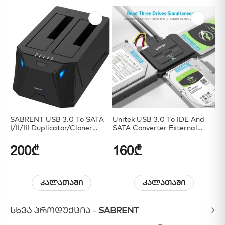
SABRENT USB 3.0 To SATA
Unitek USB 3.0 To IDE And
SA
I/II/III Duplicator/Cloner
SATA Converter External
US
Function
Hard Drive Adapter Kit
200₾
160₾
6
კალათაში
კალათაში
ᲡᲮᲕᲐ ᲞᲠᲝᲓᲣᲥᲪᲘᲐ -
SABRENT