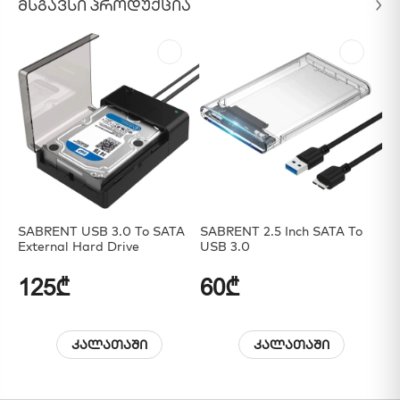
ᲛᲡᲒᲐᲕᲡᲘ ᲞᲠᲝᲓᲣᲥᲪᲘᲐ
SABRENT USB 3.0 To SATA
SABRENT 2.5 Inch SATA To
SA
External Hard Drive
USB 3.0
I/II/III Dup
Fu
125₾
60₾
2
კალათაში
კალათაში