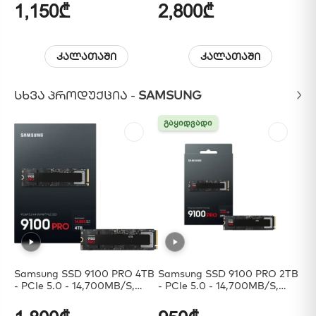
USB Type B, And DisplayPort
1,150₾
2,800₾
7
Inputs
კალათაში
კალათაში
ᲡᲮᲕᲐ ᲞᲠᲝᲓᲣᲥᲪᲘᲐ -
SAMSUNG
ᲒᲐᲧᲘᲓᲕᲐᲓᲘ
ᲒᲐᲧᲘᲓᲕᲐᲓᲘ
Samsung SSD 9100 PRO 4TB
Samsung SSD 9100 PRO 2TB
Sa
- PCIe 5.0 - 14,700MB/s,
- PCIe 5.0 - 14,700MB/s,
Best For AI Computing,
Best For AI Computing,
Gaming, And Heavy Duty
Gaming, And Heavy Duty