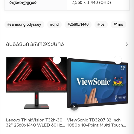
რეზოლუცია
2,560 x 1,440 (QHD)
#samsung odyssey
#qhd
#2560x1440
#ips
#1ms
ᲛᲡᲒᲐᲕᲡᲘ ᲞᲠᲝᲓᲣᲥᲪᲘᲐ
Lenovo ThinkVision T32h-30
ViewSonic TD3207 32 Inch
Sa
32" 2560x1440 WLED 60Hz
1080p 10-Point Multi Touch
Ga
4ms - Raven Black
Screen Monitor With HDMI,
19