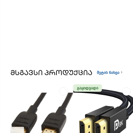
ᲛᲡᲒᲐᲕᲡᲘ ᲞᲠᲝᲓᲣᲥᲪᲘᲐ
მეტის ნახვა
ᲒᲐᲧᲘᲓᲕᲐᲓᲘ