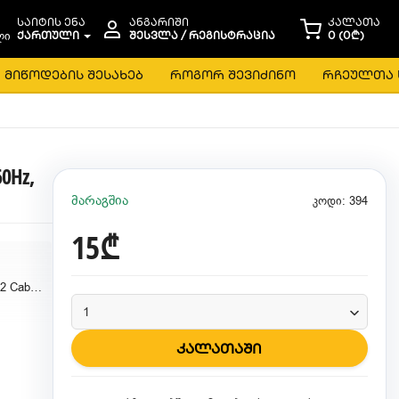
საიტის ენა
ანგარიში
კალათა
ᲥᲐᲠᲗᲣᲚᲘ
ᲨᲔᲡᲕᲚᲐ / ᲠᲔᲒᲘᲡᲢᲠᲐᲪᲘᲐ
0 (0₾)
მიწოდების შესახებ
როგორ შევიძინო
რჩეულთა 
60Hz,
მარაგშია
კოდი: 394
15₾
Amazon DisplayPort 1.2 Cable, 4K@60Hz, 2K@165Hz,
კალათაში