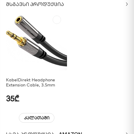
ᲛᲡᲒᲐᲕᲡᲘ ᲞᲠᲝᲓᲣᲥᲪᲘᲐ
KabelDirekt Headphone
Extension Cable, 3.5mm
35₾
კალათაში