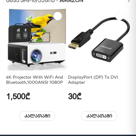
ᲡᲮᲕᲐ ᲞᲠᲝᲓᲣᲥᲪᲘᲐ -
AMAZON
4K Projector With WiFi And
DisplayPort (DP) To DVI
DV
Bluetooth,1000ANSI 1080P
Adapter
1,500₾
30₾
3
კალათაში
კალათაში