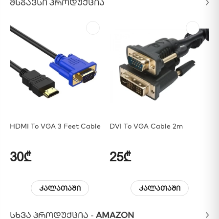
ᲛᲡᲒᲐᲕᲡᲘ ᲞᲠᲝᲓᲣᲥᲪᲘᲐ
HDMI To VGA 3 Feet Cable
DVI To VGA Cable 2m
Di
Ad
30₾
25₾
3
კალათაში
კალათაში
ᲡᲮᲕᲐ ᲞᲠᲝᲓᲣᲥᲪᲘᲐ -
AMAZON