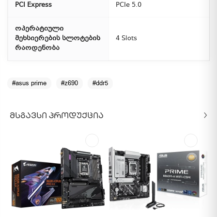
PCI Express
PCIe 5.0
ოპერატიული
მეხსიერების სლოტების
4 Slots
რაოდენობა
#asus prime
#z690
#ddr5
ᲛᲡᲒᲐᲕᲡᲘ ᲞᲠᲝᲓᲣᲥᲪᲘᲐ