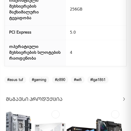
ოპერატიული
მეხსიერების
256GB
მაქსიმალური
ტევადობა
PCI Express
5.0
ოპერატიული
მეხსიერების სლოტების
4
რაოდენობა
#asus tuf
#gaming
#z890
#wifi
#lga1851
ᲛᲡᲒᲐᲕᲡᲘ ᲞᲠᲝᲓᲣᲥᲪᲘᲐ