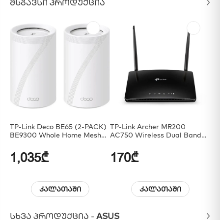
ᲛᲡᲒᲐᲕᲡᲘ ᲞᲠᲝᲓᲣᲥᲪᲘᲐ
TP-Link Deco BE65 (2-PACK)
TP-Link Archer MR200
As
BE9300 Whole Home Mesh
AC750 Wireless Dual Band
Du
WiFi 7 System
4G LTE Router
Ro
Mo
1,035₾
170₾
4
კალათაში
კალათაში
ᲡᲮᲕᲐ ᲞᲠᲝᲓᲣᲥᲪᲘᲐ -
ASUS